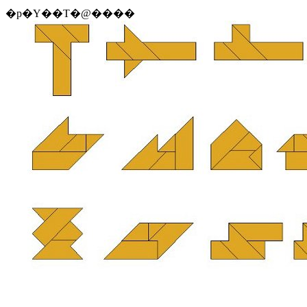
�p�Y��T�@����