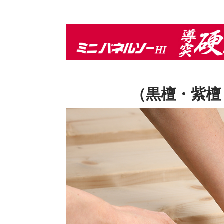
（黒檀・紫檀