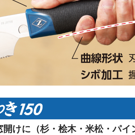
窓開けに（杉・桧木・米松・パイ