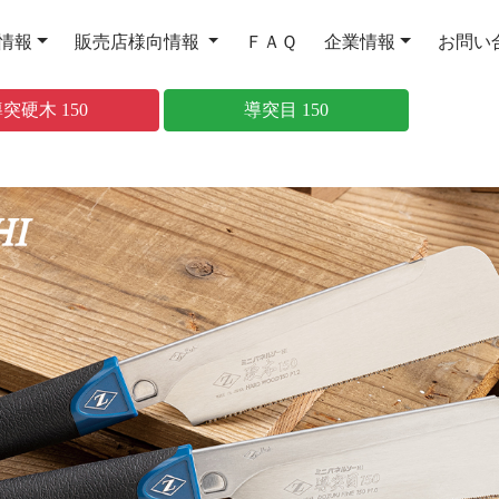
情報
販売店様向情報
ＦＡＱ
企業情報
お問い
突硬木 150
導突目 150