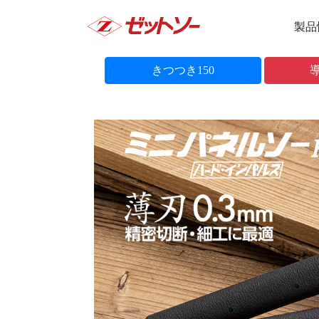
製品
きつつき150
導