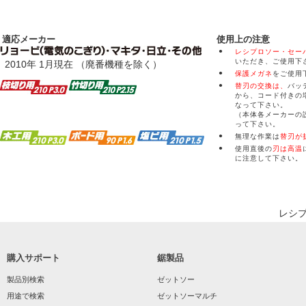
適応メーカー
使用上の注意
●
レシプロソー・セー
いただき、ご使用下
2010年 1月現在 （廃番機種を除く）
●
保護メガネ
をご使用
●
替刃の交換は、
バッ
から、コード付きの
なって下さい。
（本体各メーカーの
って下さい。
●
無理な作業は
替刃が
●
使用直後の
刃は高温
に注意して下さい。
レシプ
購入サポート
鋸製品
製品別検索
ゼットソー
用途で検索
ゼットソーマルチ