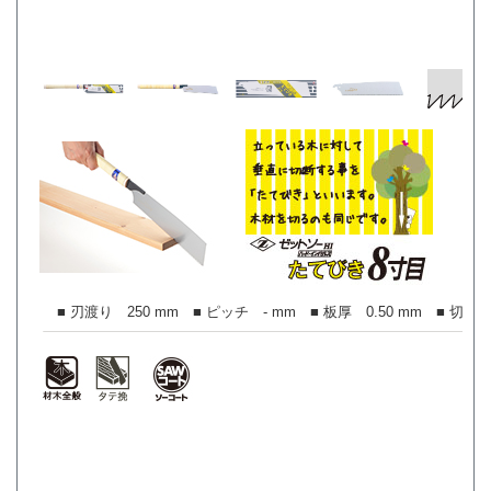
■ 刃渡り 250 mm ■ ピッチ - mm ■ 板厚 0.50 mm ■ 切り幅 