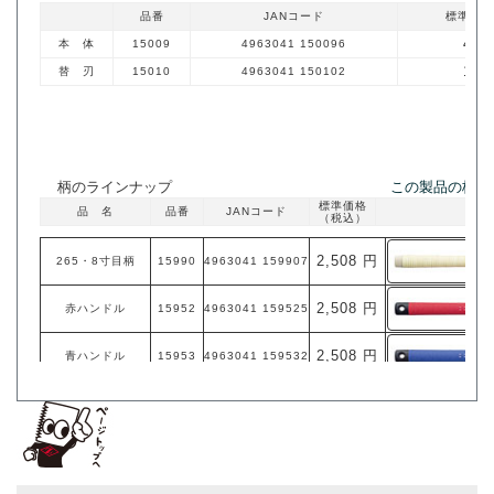
品番
JANコード
標準価格
4,4
本 体
15009
4963041 150096
1,8
替 刃
15010
4963041 150102
柄のラインナップ
この製品の柄
標準価格
品 名
品番
JANコード
（税込）