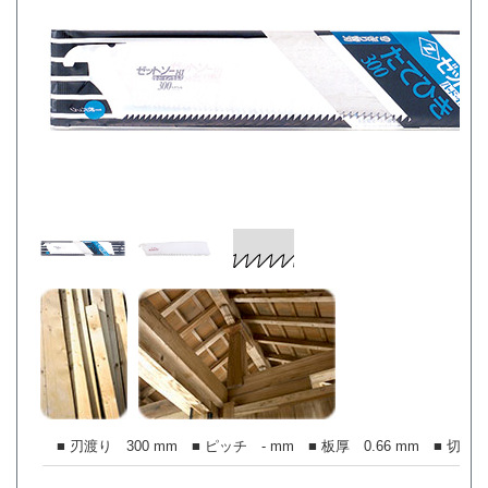
■ 刃渡り 300 mm ■ ピッチ - mm ■ 板厚 0.66 mm ■ 切り幅 