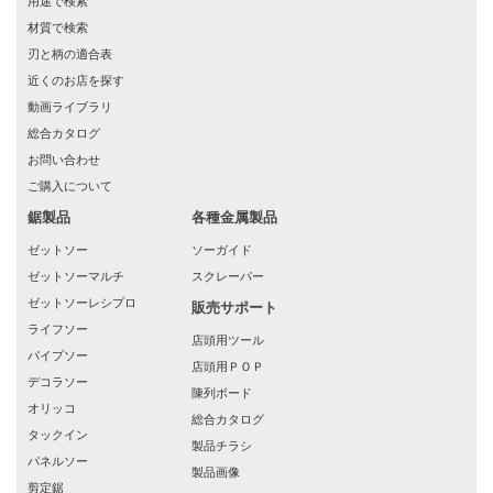
用途で検索
材質で検索
刃と柄の適合表
近くのお店を探す
動画ライブラリ
総合カタログ
お問い合わせ
ご購入について
鋸製品
各種金属製品
ゼットソー
ソーガイド
ゼットソーマルチ
スクレーパー
ゼットソーレシプロ
販売サポート
ライフソー
店頭用ツール
パイプソー
店頭用ＰＯＰ
デコラソー
陳列ボード
オリッコ
総合カタログ
タックイン
製品チラシ
パネルソー
製品画像
剪定鋸