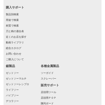
購入サポート
製品別検索
用途で検索
材質で検索
刃と柄の適合表
近くのお店を探す
動画ライブラリ
総合カタログ
お問い合わせ
ご購入について
鋸製品
各種金属製品
ゼットソー
ソーガイド
ゼットソーマルチ
スクレーパー
ゼットソーレシプロ
販売サポート
ライフソー
店頭用ツール
パイプソー
店頭用ＰＯＰ
デコラソー
陳列ボード