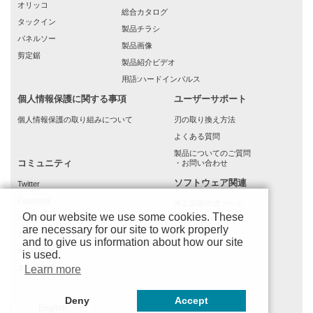
オリッコ
総合カタログ
タックイン
製品チラシ
パネルソー
製品画像
剪定鋸
製品紹介ビデオ
用語:ハードインパルス
個人情報保護に関する事項
ユーザーサポート
個人情報保護の取り組みについて
刃の取り換え方法
よくある質問
製品についてのご質問
コミュニティ
・お問い合わせ
ソフトウェア関連
Twitter
Facebook
木工図面作成ツール
On our website we use some cookies. These
instagram
(もでりんクラウド)
are necessary for our site to work properly
ゼットソー通信
and to give us information about how our site
MOKURAKU
is used.
木工応援館
Learn more
Deny
Accept
English