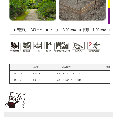
■ 刃渡り 240 mm ■ ピッチ 3.20 mm ■ 板厚 1.00 mm ■ 切
品番
JANコード
標準価格
6,1
本 体
18003
4963041 180031
2,0
替 刃
18203
4963041 182035