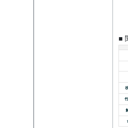
■
枝
竹