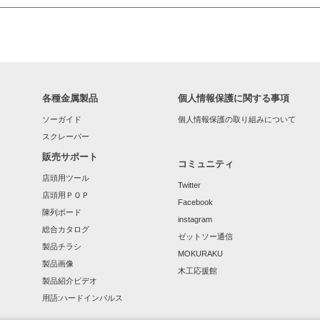
各種金属製品
個人情報保護に関する事項
ソーガイド
個人情報保護の取り組みについて
スクレーパー
販売サポート
コミュニティ
店頭用ツール
Twitter
店頭用ＰＯＰ
Facebook
陳列ボード
instagram
総合カタログ
ゼットソー通信
製品チラシ
MOKURAKU
製品画像
木工応援館
製品紹介ビデオ
用語:ハードインパルス