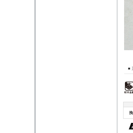
■ 刃
挽