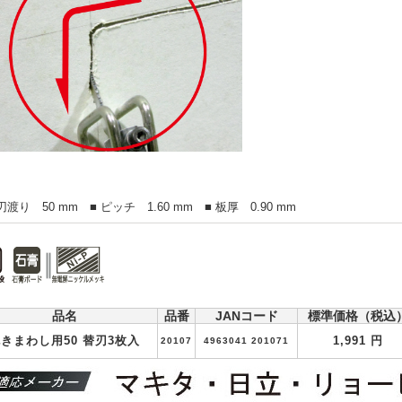
渡り 50 mm ■ ピッチ 1.60 mm ■ 板厚 0.90 mm
品名
品番
JANコード
標準価格（税込
きまわし用50 替刃3枚入
1,991 円
20107
4963041 201071