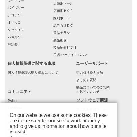
ライフソー
店頭用ツール
パイプソー
店頭用ＰＯＰ
デコラソー
陳列ボード
オリッコ
総合カタログ
タックイン
製品チラシ
パネルソー
製品画像
剪定鋸
製品紹介ビデオ
用語:ハードインパルス
個人情報保護に関する事項
ユーザーサポート
個人情報保護の取り組みについて
刃の取り換え方法
よくある質問
製品についてのご質問
コミュニティ
・お問い合わせ
ソフトウェア関連
Twitter
Facebook
木工図面作成ツール
On our website we use some cookies. These
instagram
(もでりんクラウド)
are necessary for our site to work properly
ゼットソー通信
and to give us information about how our site
MOKURAKU
is used.