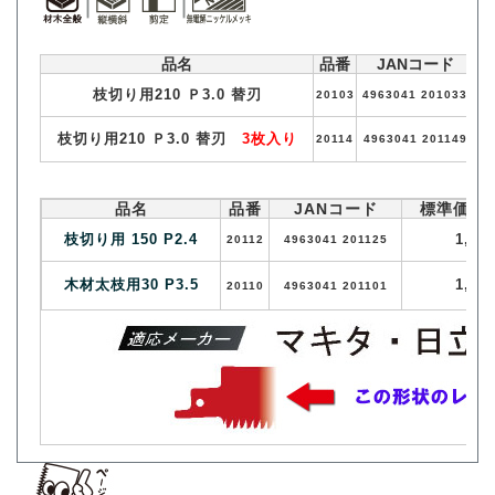
品名
品番
JANコード
枝切り用210 Ｐ3.0 替刃
20103
4963041 201033
枝切り用210 Ｐ3.0 替刃
3枚入り
20114
4963041 201149
品名
品番
JANコード
標準価格
枝切り用 150 P2.4
1,17
20112
4963041 201125
木材太枝用30 P3.5
1,73
20110
4963041 201101